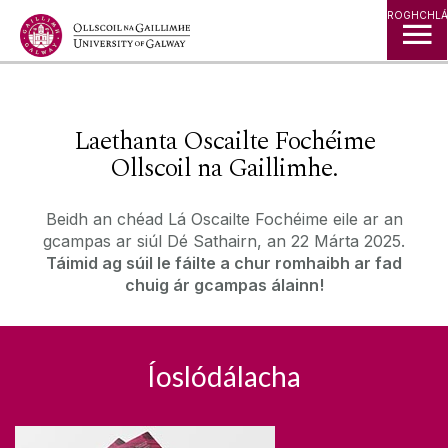
Léim go Ábhar
ROGHCHLÁ
◅
▻
Laethanta Oscailte Fochéime
Ollscoil na Gaillimhe.
Beidh an chéad Lá Oscailte Fochéime eile ar an
gcampas ar siúl Dé Sathairn, an 22 Márta 2025.
Táimid ag súil le fáilte a chur romhaibh ar fad
chuig ár gcampas álainn!
Íoslódálacha