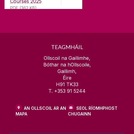
Courses 2025
agus rún daingean aici teagasc den chéad scoth a
PDF (362 KB)
chur ar fáil.
TEAGMHÁIL
Ollscoil na Gaillimhe,
Bóthar na hOllscoile,
Gaillimh,
Éire
H91 TK33
T. +353 91 5244
AN OLLSCOIL AR AN
SEOL RÍOMHPHOST
MAPA
CHUGAINN