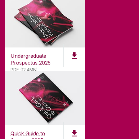
Undergraduate
Prospectus 2025
PDF (12.4MB)
EOLAS FAOI OLLSCOIL NA GAILLIMHE
Bunaíodh i 1845 muid, agus tá mic léinn á
spreagadh againn le
181
bliain. Tá aitheantas
idirnáisiúnta bainte amach ag Ollscoil na hÉireann,
Quick Guide to
Gaillimh mar ollscoil atá á treorú ag an taighde