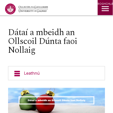
Léim go Ábhar
ROGHCHLÁ
Dátaí a mbeidh an
Ollscoil Dúnta faoi
Nollaig
Leathnú
Eolas Fúinn
Don Fhoireann