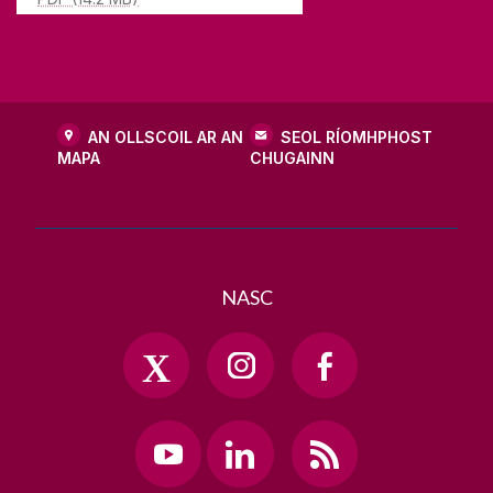
Gaillimh,
Éire
H91 TK33
T. +353 91 5244
AN OLLSCOIL AR AN
SEOL RÍOMHPHOST
MAPA
CHUGAINN
NASC