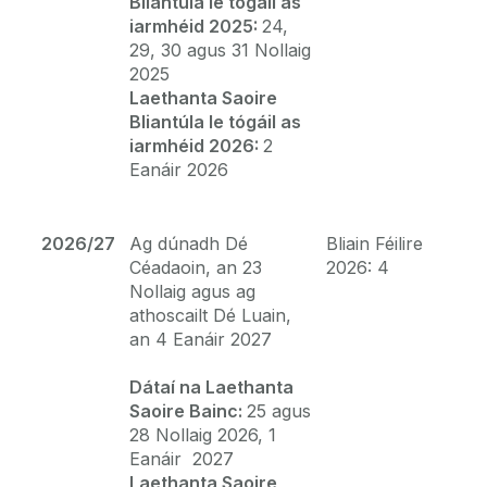
Bliantúla le tógáil as
iarmhéid 2025:
24,
Comhpháirtithe Gnó AD
29, 30 agus 31 Nollaig
2025
Ceisteanna Coitianta
Laethanta Saoire
Bliantúla le tógáil as
iarmhéid 2026:
2
Bainistíocht Saolré Conartha Fostaíochta
Eanáir 2026
2026/27
Ag dúnadh Dé
Bliain Féilire
Céadaoin, an 23
2026: 4
Nollaig agus ag
athoscailt Dé Luain,
an 4 Eanáir 2027
Dátaí na Laethanta
Saoire Bainc:
25 agus
28 Nollaig 2026, 1
Eanáir 2027
Laethanta Saoire