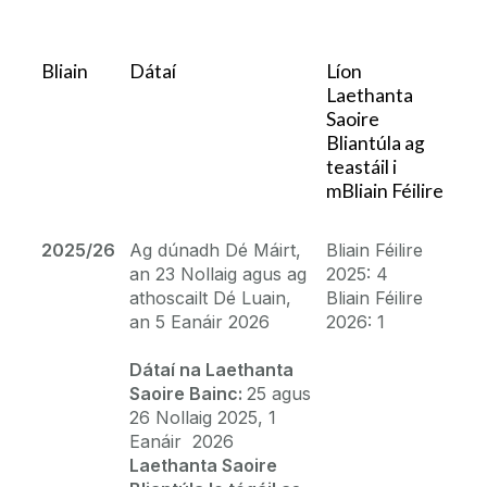
Forbairt Foirne
Tar ag obair linn
Bliain
Dátaí
Líon
Laethanta
Saoire
Nuacht
Bliantúla ag
teastáil i
I rith na Fostaíochta
mBliain Féilire
Cártaí Aitheantais Foirne
2025/26
Ag dúnadh Dé Máirt,
Bliain Féilire
an 23 Nollaig agus ag
2025: 4
Earcaíocht agus Roghnúchán
Seirbhísí a théann chun tairbhe do Chomhaltaí
athoscailt Dé Luain,
Bliain Féilire
Foirne
an 5 Eanáir 2026
2026: 1
Dátaí a mbeidh an Ollscoil Dúnta faoi Nollaig
Foghlaim agus Forbairt
Dátaí na Laethanta
Polasaithe agus Nósanna Imeachta/Foirmeacha
Saoire Bainc:
25 agus
Folláine Fostaithe
Cáipéisí Comhairleacha
26 Nollaig 2025, 1
Eanáir 2026
Core Portal
Laethanta Saoire