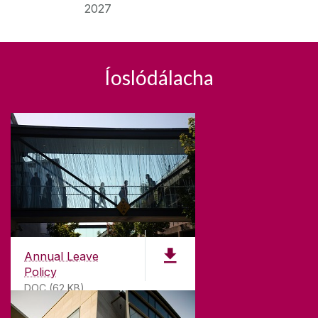
2027
Íoslódálacha
Annual Leave
Policy
DOC (62 KB)