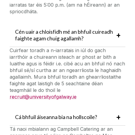
iarratas tar éis 5:00 p.m. (am na hÉireann) ar an
spriocdháta.
Cén uair a chloisfidh mé an bhfuil cuireadh
faighte agam chuig agallamh?
Cuirfear toradh a n-iarratais in iúl do gach
iarrthóir a chuireann isteach ar phost ar bith a
luaithe agus is féidir i.e. cibé acu an bhfuil nó nach
bhfuil sé/sí curtha ar an ngearrliosta le haghaidh
agallaimh. Mura bhfuil toradh an ghearrliostaithe
faighte agat laistigh de 5 seachtaine déan
teagmháil le do thoil le
recruit@universityofgalway.ie
Cá bhfuil áiseanna bia na hollscoile?
Tá naoi mbialann ag Campbell Catering ar an