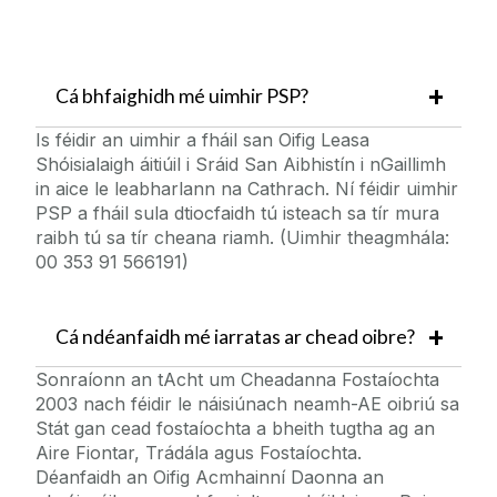
Cá bhfaighidh mé uimhir PSP?
Is féidir an uimhir a fháil san Oifig Leasa
Shóisialaigh áitiúil i Sráid San Aibhistín i nGaillimh
in aice le leabharlann na Cathrach. Ní féidir uimhir
PSP a fháil sula dtiocfaidh tú isteach sa tír mura
raibh tú sa tír cheana riamh.
(Uimhir theagmhála:
00 353 91 566191)
Cá ndéanfaidh mé iarratas ar chead oibre?
Sonraíonn an tAcht um Cheadanna Fostaíochta
2003 nach féidir le náisiúnach neamh-AE oibriú sa
Stát gan cead fostaíochta a bheith tugtha ag an
Aire Fiontar, Trádála agus Fostaíochta.
Déanfaidh an Oifig Acmhainní Daonna an