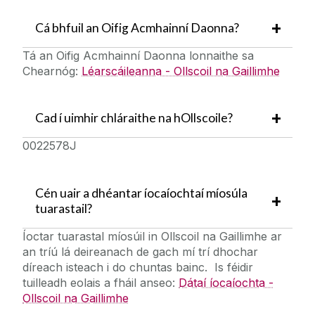
Cá bhfuil an Oifig Acmhainní Daonna?
Nuacht
Tá an Oifig Acmhainní Daonna lonnaithe sa
Chearnóg:
Léarscáileanna - Ollscoil na Gaillimhe
I rith na Fostaíochta
Earcaíocht agus Roghnúchán
Cad í uimhir chláraithe na hOllscoile?
0022578J
Foghlaim agus Forbairt
Folláine Fostaithe
Cén uair a dhéantar íocaíochtaí míosúla
tuarastail?
Core Portal
Íoctar tuarastal míosúil in Ollscoil na Gaillimhe ar
an tríú lá deireanach de gach mí trí dhochar
Comhpháirtithe Gnó AD
díreach isteach i do chuntas bainc. Is féidir
tuilleadh eolais a fháil anseo:
Dátaí íocaíochta -
Ollscoil na Gaillimhe
Ceisteanna Coitianta