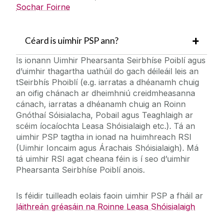
Sochar Foirne
Céard is uimhir PSP ann?
Is ionann Uimhir Phearsanta Seirbhíse Poiblí agus
d’uimhir thagartha uathúil do gach déileáil leis an
tSeirbhís Phoiblí (e.g. iarratas a dhéanamh chuig
an oifig chánach ar dheimhniú creidmheasanna
cánach, iarratas a dhéanamh chuig an Roinn
Gnóthaí Sóisialacha, Pobail agus Teaghlaigh ar
scéim íocaíochta Leasa Shóisialaigh etc.). Tá an
uimhir PSP tagtha in ionad na huimhreach RSI
(Uimhir Ioncaim agus Árachais Shóisialaigh). Má
tá uimhir RSI agat cheana féin is í seo d’uimhir
Phearsanta Seirbhíse Poiblí anois.
Is féidir tuilleadh eolais faoin uimhir PSP a fháil ar
láithreán gréasáin na Roinne Leasa Shóisialaigh