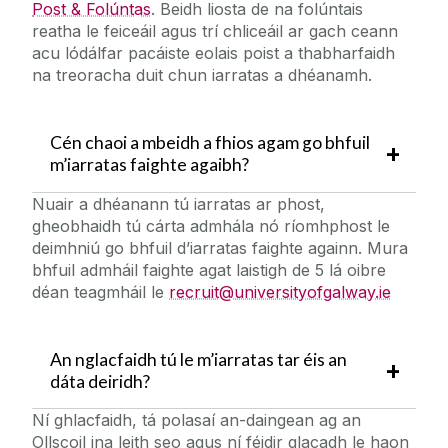
Post & Folúntas
. Beidh liosta de na folúntais
reatha le feiceáil agus trí chliceáil ar gach ceann
acu lódálfar pacáiste eolais poist a thabharfaidh
na treoracha duit chun iarratas a dhéanamh.
Cén chaoi a mbeidh a fhios agam go bhfuil
m’iarratas faighte agaibh?
Nuair a dhéanann tú iarratas ar phost,
gheobhaidh tú cárta admhála nó ríomhphost le
deimhniú go bhfuil d’iarratas faighte againn. Mura
bhfuil admháil faighte agat laistigh de 5 lá oibre
déan teagmháil le
recruit@universityofgalway.ie
An nglacfaidh tú le m’iarratas tar éis an
dáta deiridh?
Ní ghlacfaidh, tá polasaí an-daingean ag an
Ollscoil ina leith seo agus ní féidir glacadh le haon