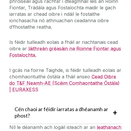
phróiseáil agus rachfar i dteagmháil leis an Roinn
Fiontar, Trádála agus Fostaíochta maidir le gach
iarratas ar chead oibre i ndáil le fostaithe
ionchasacha nó athnuachan ceadanna oibre
d’fhostaithe reatha.
Is féidir tuilleadh eolais a fháil ar riachtanais cead
oibre ar
láithreán gréasáin na Roinne Fiontar agus
Fostaíochta.
I gcás na foirne Taighde, is féidir tuilleadh eolais ar
chomhaontuithe óstála a fháil anseo
Cead Oibre
do T&F Neamh-AE (Scéim Comhaontaithe Óstála)
| EURAXESS
Cén chaoi ar féidir iarratas a dhéanamh ar
phost?
Níl le déanamh ach logáil isteach ar an
leathanach