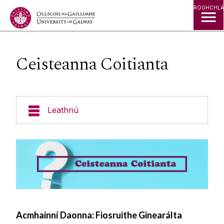
Léim go Ábhar
ROGHCHLÁ
Ceisteanna Coitianta
Leathnú
Eolas Fúinn
Don Fhoireann
Forbairt Foirne
Acmhainní Daonna: Fiosruithe Ginearálta
Tar ag obair linn