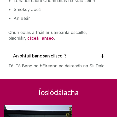
Lónadóireacht Chomhaltas na Mac Léinn
Smokey Joe’s
An Beár
Chun eolas a fháil ar uaireanta oscailte,
biachláir,
cliceáil anseo
.
An bhfuil banc san ollscoil?
Tá. Tá Banc na hÉireann ag deireadh na Slí Dála.
Íoslódálacha