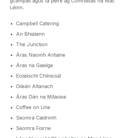
gcampas agus tá péire ag Comhaltas na Mac
Léinn.
Campbell Catering
An Bhialann
The Junction
Áras Naomh Antaine
Áras na Gaeilge
Eolaíocht Chliniciúil
Oileán Altanach
Áras Dán na Mílaoise
Coffee on Line
Seomra Caidrimh
Seomra Foirne