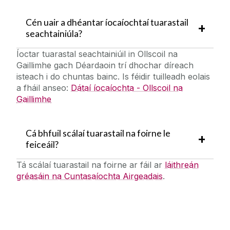
Bainistíocht Saolré Conartha Fostaíochta
Cén uair a dhéantar íocaíochtaí tuarastail
seachtainiúla?
Íoctar tuarastal seachtainiúil in Ollscoil na
Gaillimhe gach Déardaoin trí dhochar díreach
isteach i do chuntas bainc. Is féidir tuilleadh eolais
a fháil anseo:
Dátaí íocaíochta - Ollscoil na
Gaillimhe
Cá bhfuil scálaí tuarastail na foirne le
feiceáil?
Tá scálaí tuarastail na foirne ar fáil ar
láithreán
gréasáin na Cuntasaíochta Airgeadais
.