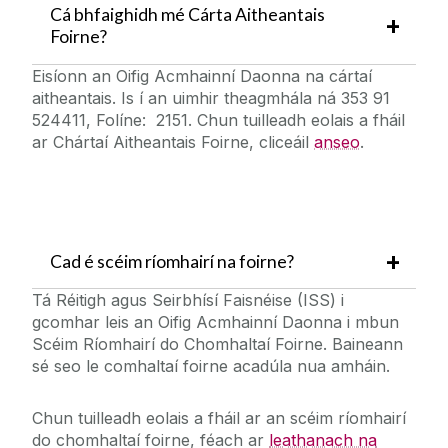
Cá bhfaighidh mé Cárta Aitheantais
Foirne?
Eisíonn an Oifig Acmhainní Daonna na cártaí
aitheantais. Is í an uimhir theagmhála ná 353 91
524411, Folíne: 2151. Chun tuilleadh eolais a fháil
ar Chártaí Aitheantais Foirne, cliceáil
anseo
.
Cad é scéim ríomhairí na foirne?
Tá Réitigh agus Seirbhísí Faisnéise (ISS) i
gcomhar leis an Oifig Acmhainní Daonna i mbun
Scéim Ríomhairí do Chomhaltaí Foirne. Baineann
sé seo le comhaltaí foirne acadúla nua amháin.
Chun tuilleadh eolais a fháil ar an scéim ríomhairí
do chomhaltaí foirne, féach ar
leathanach na