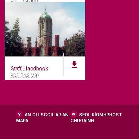
PDF (756 KB)
agus rún daingean aici teagasc den chéad scoth a
chur ar fáil.
TEAGMHÁIL
Ollscoil na Gaillimhe,
Staff Handbook
Bóthar na hOllscoile,
PDF (14.2 MB)
Gaillimh,
Éire
H91 TK33
T. +353 91 5244
AN OLLSCOIL AR AN
SEOL RÍOMHPHOST
MAPA
CHUGAINN