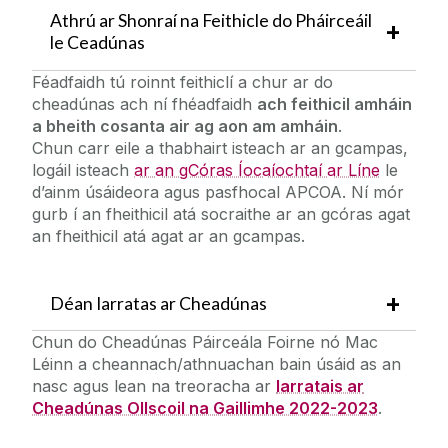
Athrú ar Shonraí na Feithicle do Pháirceáil
le Ceadúnas
Féadfaidh tú roinnt feithiclí a chur ar do
cheadúnas ach ní fhéadfaidh
ach feithicil amháin
a bheith cosanta air ag aon am amháin
.
Chun carr eile a thabhairt isteach ar an gcampas,
logáil isteach
ar an gCóras Íocaíochtaí ar Líne
le
d’ainm úsáideora agus pasfhocal APCOA. Ní mór
gurb í an fheithicil atá socraithe ar an gcóras agat
an fheithicil atá agat ar an gcampas.
Déan Iarratas ar Cheadúnas
Chun do Cheadúnas Páirceála Foirne nó Mac
Léinn a cheannach/athnuachan bain úsáid as an
nasc agus lean na treoracha ar
Iarratais ar
Cheadúnas Ollscoil na Gaillimhe 2022-2023
.