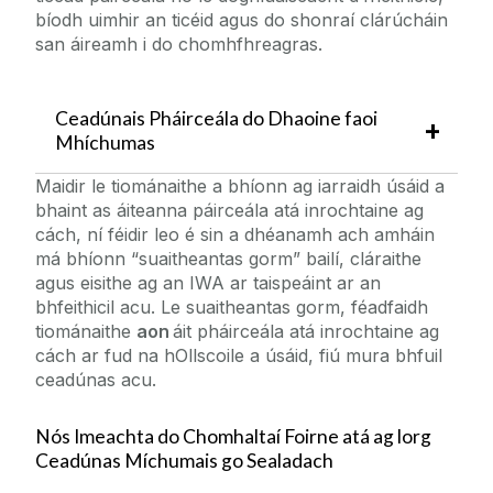
bíodh uimhir an ticéid agus do shonraí clárúcháin
san áireamh i do chomhfhreagras.
Ceadúnais Pháirceála do Dhaoine faoi
Mhíchumas
Maidir le tiománaithe a bhíonn ag iarraidh úsáid a
bhaint as áiteanna páirceála atá inrochtaine ag
cách, ní féidir leo é sin a dhéanamh ach amháin
má bhíonn “suaitheantas gorm” bailí, cláraithe
agus eisithe ag an IWA ar taispeáint ar an
bhfeithicil acu. Le suaitheantas gorm, féadfaidh
tiománaithe
aon
áit pháirceála atá inrochtaine ag
cách ar fud na hOllscoile a úsáid, fiú mura bhfuil
ceadúnas acu.
Nós Imeachta do Chomhaltaí Foirne atá ag lorg
Ceadúnas Míchumais go Sealadach