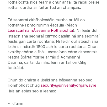
rothaíochta níos fearr a chur ar fáil tá racaí breise
rothar curtha ar fáil ar fud an champais
.
Tá seomraí cithfholcadáin curtha ar fáil do
rothaithe i bhfoirgnimh éagsúla (féach
Léarscáil na nÁiseanna Rothaíochta
). Ní féidir dul
isteach sna seomraí cithfholcadáin ná sna seomraí
feistis gan cárta rochtana. Ní féidir dul isteach sna
leithris i ndiaidh 1800 ach le cárta rochtana. Chun
svaidhpchárta a fháil, teastaíonn cárta aitheantais
reatha (cártaí foirne ar fáil ó Acmhainní
Daonna; cártaí do mhic léinn ar fáil ón Oifig
Iontrála)
.
Chun do chárta a úsáid sna háiseanna seo seol
ríomhphost chuig
security@universityofgalway.ie
leis an eolas seo a leanas
:
d'ainm