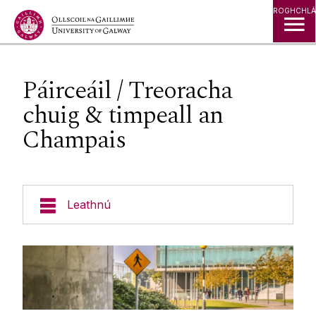
Léim go Ábhar
ROGHCHLÁ
Páirceáil / Treoracha
chuig & timpeall an
Champais
Leathnú
Deasc Chabhrach/Déan Fabht a
Thuairisciú/Iarratais ar Sheirbhís
Innealtóireacht & Infreastruchtúr
Foirgneamh