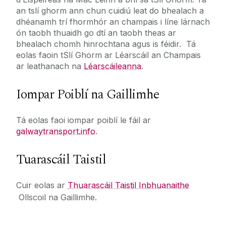
an tslí ghorm ann chun cuidiú leat do bhealach a
dhéanamh trí fhormhór an champais i líne lárnach
ón taobh thuaidh go dtí an taobh theas ar
bhealach chomh hinrochtana agus is féidir. Tá
eolas faoin tSlí Ghorm ar Léarscáil an Champais
ar leathanach na
Léarscáileanna
.
Iompar Poiblí na Gaillimhe
Tá eolas faoi iompar poiblí le fáil ar
galwaytransport.info
.
Tuarascáil Taistil
Cuir eolas ar
Thuarascáil Taistil Inbhuanaithe
Ollscoil na Gaillimhe.