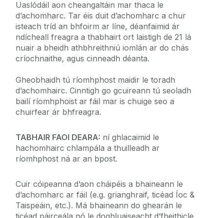
Uaslódáil aon cheangaltáin mar thaca le
d’achomharc. Tar éis duit d’achomharc a chur
isteach tríd an bhfoirm ar líne, déanfaimid ár
ndícheall freagra a thabhairt ort laistigh de 21 lá
nuair a bheidh athbhreithniú iomlán ar do chás
críochnaithe, agus cinneadh déanta.
Gheobhaidh tú ríomhphost maidir le toradh
d’achomhairc. Cinntigh go gcuireann tú seoladh
bailí ríomhphoist ar fáil mar is chuige seo a
chuirfear ár bhfreagra.
TABHAIR FAOI DEARA:
ní ghlacaimid le
hachomhairc chlampála a thuilleadh ar
ríomhphost ná ar an bpost.
Cuir cóipeanna d’aon cháipéis a bhaineann le
d’achomharc ar fáil (e.g. grianghraif, ticéad Íoc &
Taispeáin, etc.). Má bhaineann do ghearán le
ticéad páirceála nó le doghluaiseacht d’fheithicle,