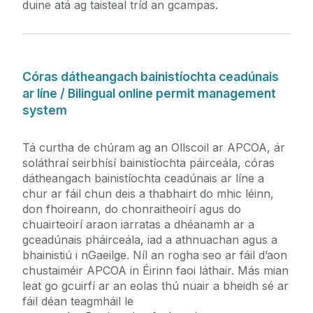
duine atá ag taisteal tríd an gcampas.
Champais
Páirceáil
Pluiméireacht, Aeráil, Cumhacht &
Córas dátheangach bainistíochta ceadúnais
Ardaitheoirí
ar líne /
Bilingual online permit management
system
Póirtéirí & Iompar
Tá curtha de chúram ag an Ollscoil ar APCOA, ár
Soláthar
soláthraí seirbhísí bainistíochta páirceála, córas
dátheangach bainistíochta ceadúnais ar líne a
chur ar fáil chun deis a thabhairt do mhic léinn,
Athchúrsáil & Bainistíocht Dramhaíola
don fhoireann, do chonraitheoirí agus do
chuairteoirí araon iarratas a dhéanamh ar a
Slándáil
gceadúnais pháirceála, iad a athnuachan agus a
bhainistiú i nGaeilge. Níl an rogha seo ar fáil d’aon
chustaiméir APCOA in Éirinn faoi láthair. Más mian
leat go gcuirfí ar an eolas thú nuair a bheidh sé ar
fáil déan teagmháil le