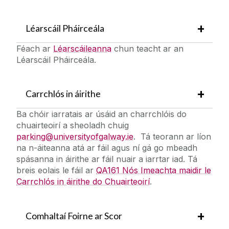
Léarscáil Pháirceála
Féach ar
Léarscáileanna
chun teacht ar an
Léarscáil Pháirceála.
Carrchlós in áirithe
Ba chóir iarratais ar úsáid an charrchlóis do
chuairteoirí a sheoladh chuig
parking@universityofgalway.ie
. Tá teorann ar líon
na n-áiteanna atá ar fáil agus ní gá go mbeadh
spásanna in áirithe ar fáil nuair a iarrtar iad. Tá
breis eolais le fáil ar
QA161 Nós Imeachta maidir le
Carrchlós in áirithe do Chuairteoirí
.
Comhaltaí Foirne ar Scor