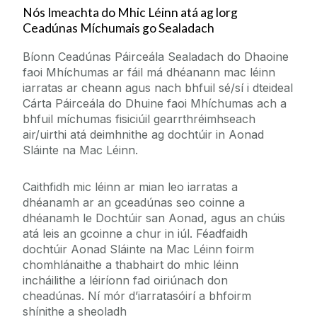
Nós Imeachta do Mhic Léinn atá ag lorg
Ceadúnas Míchumais go Sealadach
Bíonn Ceadúnas Páirceála Sealadach do Dhaoine
faoi Mhíchumas ar fáil má dhéanann mac léinn
iarratas ar cheann agus nach bhfuil sé/sí i dteideal
Cárta Páirceála do Dhuine faoi Mhíchumas ach a
bhfuil míchumas fisiciúil gearrthréimhseach
air/uirthi atá deimhnithe ag dochtúir in Aonad
Sláinte na Mac Léinn.
Caithfidh mic léinn ar mian leo iarratas a
dhéanamh ar an gceadúnas seo coinne a
dhéanamh le Dochtúir san Aonad, agus an chúis
atá leis an gcoinne a chur in iúl. Féadfaidh
dochtúir Aonad Sláinte na Mac Léinn foirm
chomhlánaithe a thabhairt do mhic léinn
incháilithe a léiríonn fad oiriúnach don
cheadúnas. Ní mór d’iarratasóirí a bhfoirm
shínithe a sheoladh