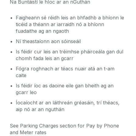
Na Buntáistí le hÍoc ar an nGuthán
Faigheann sé réidh leis an bhfadhb a bhíonn le
ticéid a théann ar iarraidh nó a bhíonn
fuadaithe ag an ngaoth
Ní theastaíonn aon sóinseáil
Is féidir cur leis an tréimhse pháirceála gan dul
chomh fada leis an gcarr
Fógra roghnach ar téacs nuair atá an t-am
caite
Is féidir íoc as daoine eile gan bheith ag an
gcarr leo
Íocaíocht ar an láithreán gréasáin, trí théacs,
aip nó ar an nguthán
See Parking Charges section for Pay by Phone
and Meter rates