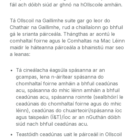
fáil ach dóibh siúd ar ghnó na hOllscoile amháin.
Tá Ollscoil na Gaillimhe suite gar go leor do
Chathair na Gaillimhe, rud a chiallaíonn go bhfuil
gá le srianta páirceála. Thángthas ar aontú le
comhaltaí foirne agus le Comhaltas na Mac Léinn
maidir le háiteanna páirceála a bhainistiú mar seo
a leanas:
Tá cineálacha éagsúla spásanna ar an
gcampas, lena n-áirítear spásanna do
chomhaltaí foirne amháin a bhfuil ceadúnas
acu, spásanna do mhic léinn amháin a bhfuil
ceadúnas acu, spásanna roinnte (sealbhóirí le
ceadúnais do chomhaltaí foirne agus do mhic
léinn), ceadúnas do chuairteoirí/spásanna íoc
agus taispeáin (Í&T)/Íoc ar an nGuthán dóibh
siúd nach bhfuil ceadúnas acu.
Teastóidh ceadúnas uait le páirceáil in Ollscoil