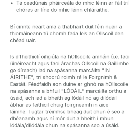
Tá ceadúnais pháirceála do mhic léinn ar fáil trí
chóras ar líne do mhic léinn chláraithe.
Bí cinnte neart ama a thabhairt duit féin nuair a
thiomáineann tú chomh fada leis an Ollscoil den
chéad uair.
Is d’fheithiclí oifigiúla na hOllscoile amháin (i.e. faoi
úinéireacht agus faoi árachas Ollscoil na Gaillimhe
go díreach) iad na spásanna marcáilte "IN
ÁIRITHE", trí shocrú roimh ré le Foirgnimh &
Eastáit. Féadfaidh aon duine ar ghnó na hOllscoile
na spásanna a bhfuil "LÓDÁIL" marcáilte orthu a
úsáid, ach iad a bheith ag lódáil nó ag dílódáil
ábhar as feithicil chuig foirgneamh in aice
láimhe. Tugtar tréimhse bheag duit chun é seo a
dhéanamh agus ní mór duit a bheith i mbun
lódála/dílódála chun na spásanna seo a úsáid.