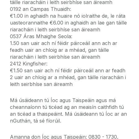
táille riaracháin i leith seirbhíse san áireamh
0192 an Campas Thuaidh:
€1.00 in aghaidh na huaire nó iolraithe de, le ráta
uasteorannaithe €6.00 in aghaidh an lae gan táille
riaracháin i leith seirbhíse san áireamh
0537 Áras Mhaighe Seola:
1.50 san uair ach ní féidir páirceáil ann ach ar
feadh uair an chloig ar a mhéad, gan táille
riaracháin i leith seirbhíse san áireamh
2412 Kingfisher:
€1.50 san uair ach ní féidir páirceáil ann ar feadh
2 uair an chloig ar a mhéad, gan táille riaracháin i
leith seirbhíse san áireamh
Má úsáideann tú Íoc agus Taispeáin agus má
cheannaíonn tú ticéad ag an meaisín caithfidh tú
an ticéad a thaispeáint. Má úsáideann tú Íoc ar an
nGuthán, tá sé fíorúil.
Amanna don Íoc agus Taispeáin: 0830 - 1730,