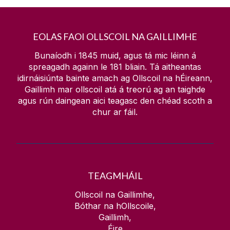
EOLAS FAOI OLLSCOIL NA GAILLIMHE
Bunaíodh i 1845 muid, agus tá mic léinn á
spreagadh againn le
181
bliain. Tá aitheantas
idirnáisiúnta bainte amach ag Ollscoil na hÉireann,
Gaillimh mar ollscoil atá á treorú ag an taighde
agus rún daingean aici teagasc den chéad scoth a
chur ar fáil.
TEAGMHÁIL
Ollscoil na Gaillimhe,
Bóthar na hOllscoile,
Gaillimh,
Éire