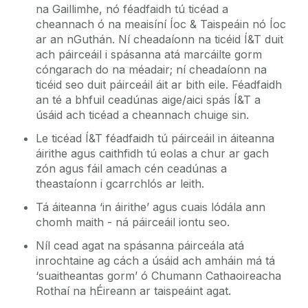
na Gaillimhe, nó féadfaidh tú ticéad a
cheannach ó na meaisíní Íoc & Taispeáin nó Íoc
ar an nGuthán. Ní cheadaíonn na ticéid Í&T duit
ach páirceáil i spásanna atá marcáilte gorm
cóngarach do na méadair; ní cheadaíonn na
ticéid seo duit páirceáil áit ar bith eile. Féadfaidh
an té a bhfuil ceadúnas aige/aici spás Í&T a
úsáid ach ticéad a cheannach chuige sin.
Le ticéad Í&T féadfaidh tú páirceáil in áiteanna
áirithe agus caithfidh tú eolas a chur ar gach
zón agus fáil amach cén ceadúnas a
theastaíonn i gcarrchlós ar leith.
Tá áiteanna ‘in áirithe’ agus cuais lódála ann
chomh maith - ná páirceáil iontu seo.
Níl cead agat na spásanna páirceála atá
inrochtaine ag cách a úsáid ach amháin má tá
‘suaitheantas gorm’ ó Chumann Cathaoireacha
Rothaí na hÉireann ar taispeáint agat.