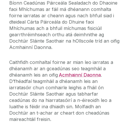
Bíonn Ceadúnas Páirceála Sealadach do Dhaoine
faoi Mhíchumas ar fáil má dhéanann comhalta
foirne iarratas ar cheann agus nach bhfuil siad i
dteideal Cárta Páirceála do Dhuine faoi
Mhíchumas ach a bhfuil míchumas fisiciúil
gearrthréimhseach orthu atá deimhnithe ag
Dochtúir Sláinte Saothair na hOllscoile tríd an oifig
Acmhainní Daonna.
Caithfidh comhaltaí foirne ar mian leo iarratas a
dhéanamh ar an gceadúnas seo teagmháil a
dhéanamh leis an oifig
Acmhainní Daonna
.
D’fhéadfaí teagmháil a dhéanamh leis an
iarratasóir chun comhairle leighis a fháil ón
Dochtúir Sláinte Saothair agus tabharfar
ceadúnas do na hiarratasóirí a n-éireoidh leo a
luaithe is féidir ina dhiaidh sin. Molfaidh an
Dochtúir an t-achar ar cheart don cheadúnas
maireachtáil freisin.