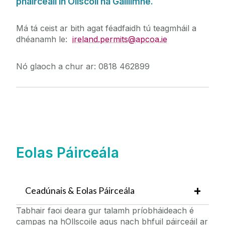
pháirceáil in Ollscoil na Gaillimhe
.
Má tá ceist ar bith agat féadfaidh tú teagmháil a
dhéanamh le
:
ireland.permits@apcoa.ie
Nó glaoch a chur ar
: 0818 462899
Eolas Páirceála
Ceadúnais & Eolas Páirceála
Tabhair faoi deara gur talamh príobháideach é
campas na hOllscoile agus nach bhfuil páirceáil ar