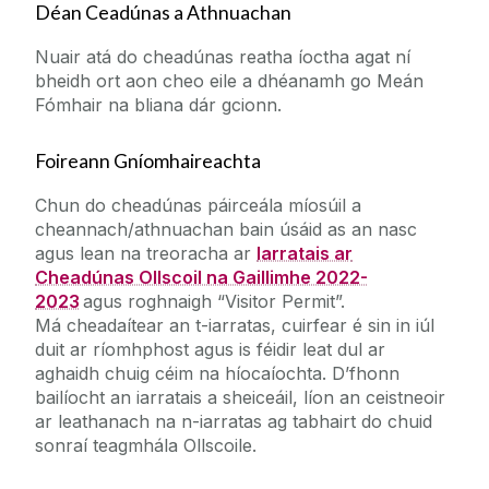
Déan Ceadúnas a Athnuachan
Nuair atá do cheadúnas reatha íoctha agat ní
bheidh ort aon cheo eile a dhéanamh go Meán
Fómhair na bliana dár gcionn.
Foireann Gníomhaireachta
Chun do cheadúnas páirceála míosúil a
cheannach/athnuachan bain úsáid as an nasc
agus lean na treoracha ar
Iarratais ar
Cheadúnas Ollscoil na Gaillimhe 2022-
2023
agus roghnaigh “Visitor Permit”.
Má cheadaítear an t-iarratas, cuirfear é sin in iúl
duit ar ríomhphost agus is féidir leat dul ar
aghaidh chuig céim na híocaíochta. D’fhonn
bailíocht an iarratais a sheiceáil, líon an ceistneoir
ar leathanach na n-iarratas ag tabhairt do chuid
sonraí teagmhála Ollscoile.