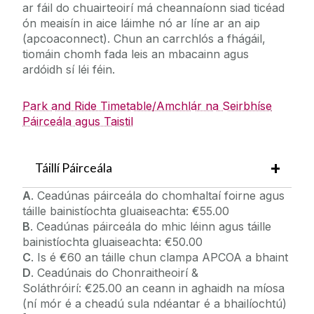
ar fáil do chuairteoirí má cheannaíonn siad ticéad
ón meaisín in aice láimhe nó ar líne ar an aip
(apcoaconnect). Chun an carrchlós a fhágáil,
tiomáin chomh fada leis an mbacainn agus
ardóidh sí léi féin.
Park and Ride Timetable/Amchlár na Seirbhíse
Páirceála agus Taistil
Táillí Páirceála
A
. Ceadúnas páirceála do chomhaltaí foirne agus
táille bainistíochta gluaiseachta: €55.00
B
. Ceadúnas páirceála do mhic léinn agus táille
bainistíochta gluaiseachta: €50.00
C
. Is é €60 an táille chun clampa APCOA a bhaint
D
. Ceadúnais do Chonraitheoirí &
Soláthróirí: €25.00 an ceann in aghaidh na míosa
(ní mór é a cheadú sula ndéantar é a bhailíochtú)