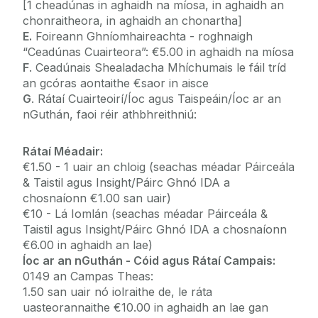
[1 cheadúnas in aghaidh na míosa, in aghaidh an
chonraitheora, in aghaidh an chonartha]
E.
Foireann Ghníomhaireachta - roghnaigh
“Ceadúnas Cuairteora”: €5.00 in aghaidh na míosa
F
. Ceadúnais Shealadacha Mhíchumais le fáil tríd
an gcóras aontaithe €saor in aisce
G
. Rátaí Cuairteoirí/Íoc agus Taispeáin/Íoc ar an
nGuthán, faoi réir athbhreithniú:
Rátaí Méadair:
€1.50 - 1 uair an chloig (seachas méadar Páirceála
& Taistil agus Insight/Páirc Ghnó IDA a
chosnaíonn €1.00 san uair)
€10 - Lá Iomlán (seachas méadar Páirceála &
Taistil agus Insight/Páirc Ghnó IDA a chosnaíonn
€6.00 in aghaidh an lae)
Íoc ar an nGuthán - Cóid agus Rátaí Campais:
0149 an Campas Theas:
1.50 san uair nó iolraithe de, le ráta
uasteorannaithe €10.00 in aghaidh an lae gan