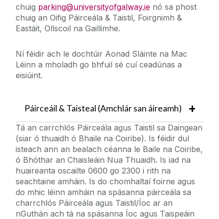
chuig
parking@universityofgalway.ie
nó sa phost
chuig an Oifig Páirceála & Taistil, Foirgnimh &
Eastáit, Ollscoil na Gaillimhe.
Ní féidir ach le dochtúir Aonad Sláinte na Mac
Léinn a mholadh go bhfuil sé cuí ceadúnas a
eisiúint.
Páirceáil & Taisteal (Amchlár san áireamh)
Tá an carrchlós Páirceála agus Taistil sa Daingean
(siar ó thuaidh ó Bhaile na Coiribe). Is féidir dul
isteach ann an bealach céanna le Baile na Coiribe,
ó Bhóthar an Chaisleáin Nua Thuaidh. Is iad na
huaireanta oscailte 0600 go 2300 i rith na
seachtaine amháin. Is do chomhaltaí foirne agus
do mhic léinn amháin na spásanna páirceála sa
charrchlós Páirceála agus Taistil/Íoc ar an
nGuthán ach tá na spásanna Íoc agus Taispeáin