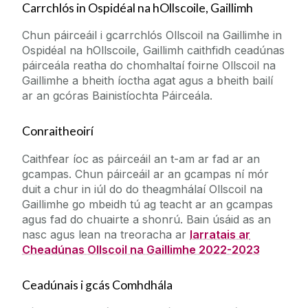
Carrchlós in Ospidéal na hOllscoile, Gaillimh
Chun páirceáil i gcarrchlós Ollscoil na Gaillimhe in
Ospidéal na hOllscoile, Gaillimh caithfidh ceadúnas
páirceála reatha do chomhaltaí foirne Ollscoil na
Gaillimhe a bheith íoctha agat agus a bheith bailí
ar an gcóras Bainistíochta Páirceála.
Conraitheoirí
Caithfear íoc as páirceáil an t-am ar fad ar an
gcampas. Chun páirceáil ar an gcampas ní mór
duit a chur in iúl do do theagmhálaí Ollscoil na
Gaillimhe go mbeidh tú ag teacht ar an gcampas
agus fad do chuairte a shonrú. Bain úsáid as an
nasc agus lean na treoracha ar
Iarratais ar
Cheadúnas Ollscoil na Gaillimhe 2022-2023
Ceadúnais i gcás Comhdhála