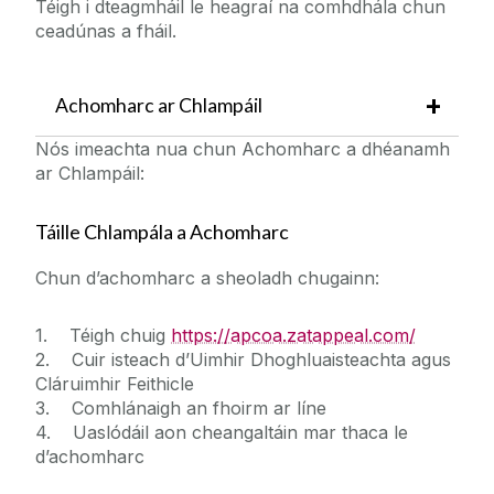
Téigh i dteagmháil le heagraí na comhdhála chun
ceadúnas a fháil.
Achomharc ar Chlampáil
Nós imeachta nua chun Achomharc a dhéanamh
ar Chlampáil:
Táille Chlampála a Achomharc
Chun d’achomharc a sheoladh chugainn:
1. Téigh chuig
https://apcoa.zatappeal.com/
2. Cuir isteach d’Uimhir Dhoghluaisteachta agus
Cláruimhir Feithicle
3. Comhlánaigh an fhoirm ar líne
4. Uaslódáil aon cheangaltáin mar thaca le
d’achomharc