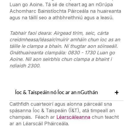
Luan go Aoine. Tá sé de cheart ag an nGrúpa
Achomharc Bainistíochta Páirceála na huaireanta
agus na táillí seo a athbhreithniú agus a leasú.
Tabhair faoi deara: Airgead tirim, seic, cárta
creidmheasa/léasair/muirir amháin chun íoc as an
táille le clampa a bhain. Ní thugtar aon sóinseáil.
Gnáthuaireanta clampála: 0830 - 1730 Luan go
Aoine. Níl aon seirbhís chun clampa a bhaint i
ndiaidh 2300.
Íoc & Taispeáin nó Íoc ar an nGuthán
Caithfidh cuairteoirí agus aíonna páirceáil sna
spásanna Íoc & Taispeáin (Í&T), atá timpeall an
champais. Féach ar
Léarscáileanna
chun teacht
ar an Léarscáil Pháirceála.