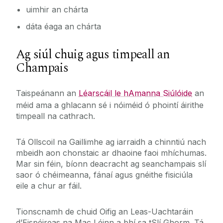
uimhir
an chárta
dáta éaga an chárta
Ag siúl chuig agus timpeall an
Champais
Taispeánann an
Léarscáil le hAmanna Siúlóide
an
méid ama a ghlacann sé i nóiméid ó phointí áirithe
timpeall na cathrach
.
Tá Ollscoil na Gaillimhe ag iarraidh a chinntiú nach
mbeidh aon chonstaic ar dhaoine faoi mhíchumas.
Mar sin féin, bíonn deacracht ag seanchampais slí
saor ó chéimeanna, fánaí agus gnéithe fisiciúla
eile a chur ar fáil
.
Tionscnamh de chuid Oifig an Leas-Uachtaráin
d’Eispéireas na Mac Léinn a bhí sa tSlí Ghorm. Tá