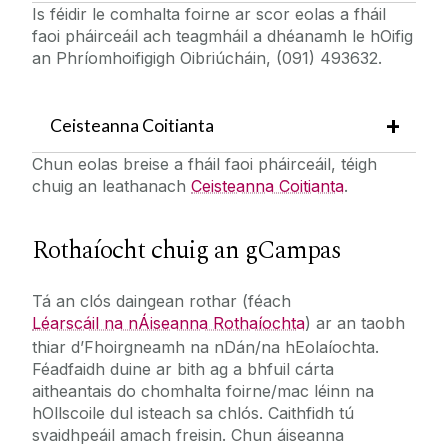
Is féidir le comhalta foirne ar scor eolas a fháil
faoi pháirceáil ach teagmháil a dhéanamh le hOifig
an Phríomhoifigigh Oibriúcháin, (091) 493632.
Ceisteanna Coitianta
Chun eolas breise a fháil faoi pháirceáil, téigh
chuig an leathanach
Ceisteanna Coitianta
.
Rothaíocht chuig an gCampas
Tá an clós daingean rothar (féach
Léarscáil na nÁiseanna Rothaíochta
) ar an taobh
thiar d’Fhoirgneamh na nDán/na hEolaíochta.
Féadfaidh duine ar bith ag a bhfuil cárta
aitheantais do chomhalta foirne/mac léinn na
hOllscoile dul isteach sa chlós. Caithfidh tú
svaidhpeáil amach freisin. Chun áiseanna