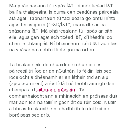
Má pháirceálann tú i spás Í&T, ní mór ticéad Í&T
bailí a thaispeáint, is cuma cén ceadúnas páirceála
atá agat. Tabharfaidh tú faoi deara go bhfuil línte
agus téacs gorm (“P&D/Í&T”) marcáilte ar na
spásanna Í&T. Má pháirceálann tú i spás ar bith
eile, agus gan agat ach ticéad Í&T, d’fhéadfaí do
charr a chlampáil. Ní bhaineann ticéid Í&T ach leis
na spásanna a bhfuil línte gorma orthu.
Tá bealach eile do chuairteoirí chun íoc as
páirceáil trí Íoc ar an nGuthán. Is féidir, leis seo,
íocaíocht a dhéanamh ar an láthair tríd an aip
(apcoaconnect) a íoslódáil nó taobh amuigh den
champas trí
láithreán gréasáin
. Tá
comharthaíocht ann a mhíneoidh an próiseas duit
mar aon leis na táillí in gach áit de réir cóid. Nuair
a bheas tú cláraithe ní chaithfidh tú dul tríd an
bpróiseas seo arís.