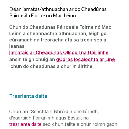
Déan iarratas/athnuachan ar do Cheadúnas
Seirbhísí Glantacháin
Páirceála Foirne nó Mac Léinn
Chun do Cheadúnas Páirceála Foirne nó Mac
Saoráidí Spóirt an Daingin
Léinn a cheannach/a athnuachan, léigh go
cúramach na treoracha atá sa treoir seo a
leanas
Fuinneamh & Comhshaol
Iarratais ar Cheadúnas Ollscoil na Gaillimhe
ansin téigh chuig an
gCóras Íocaíochta ar Líne
Cosc Dóiteáin
chun do cheadúnas a chur in áirithe
.
Tírdhreach & Cothabháil Tailte
Seirbhísí Poist
Trasrianta daite
Bogadh Oifige
Chun an tSeachtain Bhróid a cheiliúradh,
d’eagraigh Foirgnimh agus Eastáit na
trasrianta daite
seo chun fáilte a chur roimh gach
Páirceáil / Treoracha chuig & timpeall an