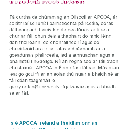
gerry.nolan@universityofgalway.ie
.
Tá curtha de chúram ag an Ollscoil ar APCOA, ár
soláthraí seirbhísí bainistíochta páirceála, córas
dátheangach bainistíochta ceadúnais ar líne a
chur ar fáil chun deis a thabhairt do mhic léinn,
don fhoireann, do chonraitheoirí agus do
chuairteoirí araon iarratas a dhéanamh ar a
gceadúnais pháirceála, iad a athnuachan agus a
bhainistiú i nGaeilge. Níl an rogha seo ar fáil d’aon
chustaiméir APCOA in Éirinn faoi láthair. Más mian
leat go gcuirfí ar an eolas thú nuair a bheidh sé ar
fáil déan teagmháil le
gerry.nolan@universityofgalway.ie agus a bheidh
sé ar fáil.
Is é APCOA Ireland a fheidhmíonn an