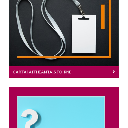
Cártaí Aitheantais Foirne
Cliceáil anseo chun tuilleadh eolais a
fháil ar Chártaí Aitheantais Foirne
CÁRTAÍ AITHEANTAIS FOIRNE