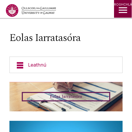
Léim go Ábhar
ROGHCHLÁ
Eolas Iarratasóra
Leathnú
Eolas Fúinn
Don Fhoireann
Forbairt Foirne
Tar ag obair linn