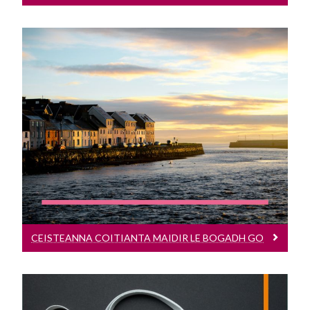
Ceisteanna Coitianta Maidir Le Bogadh Go
HÉirinn
Cliceáil anseo le heolas a fháil ar
bhogadh go Gaillimh.
CEISTEANNA COITIANTA MAIDIR LE BOGADH GO
HÉIRINN