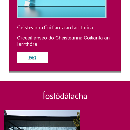
Ceisteanna Coitianta an Iarrthóra
Cliceáil anseo do Cheisteanna Coitianta an
Iarrthóra
FAQ
Íoslódálacha