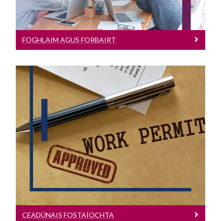
FOGHLAIM AGUS FORBAIRT
Ceadúnais Fostaíochta
Cliceáil anseo chun tuilleadh eolais a
fháil ar cheadúnais fostaíochta
CEADÚNAIS FOSTAÍOCHTA