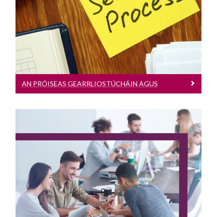
Ceisteanna Coitianta
Cliceáil anseo chun tuilleadh eolais a
fháil ar an bpróiseas gearrliostúcháin
agus agallaimh
Bainistíocht Saolré Conartha Fostaíochta
AN PRÓISEAS GEARRLIOSTÚCHÁIN AGUS
AGALLAIMH
Foghlaim Agus Forbairt
Cliceáil anseo chun tuilleadh eolais a
fháil ar F & F in Ollscoil na Gaillimhe