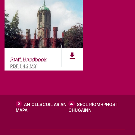
chur ar fáil.
TEAGMHÁIL
Ollscoil na Gaillimhe,
Staff Handbook
Bóthar na hOllscoile,
PDF (14.2 MB)
Gaillimh,
Éire
H91 TK33
T. +353 91 5244
AN OLLSCOIL AR AN
SEOL RÍOMHPHOST
MAPA
CHUGAINN